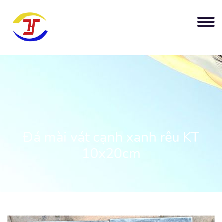
Đá mài vát cạnh xanh rêu KT
10x20cm