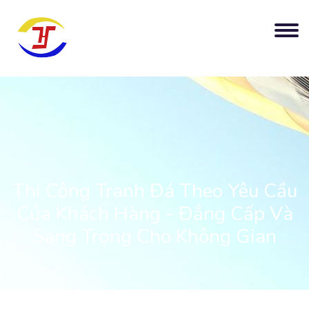
Thi Công Tranh Đá Theo Yêu Cầu
Của Khách Hàng - Đẳng Cấp Và
Sang Trọng Cho Không Gian