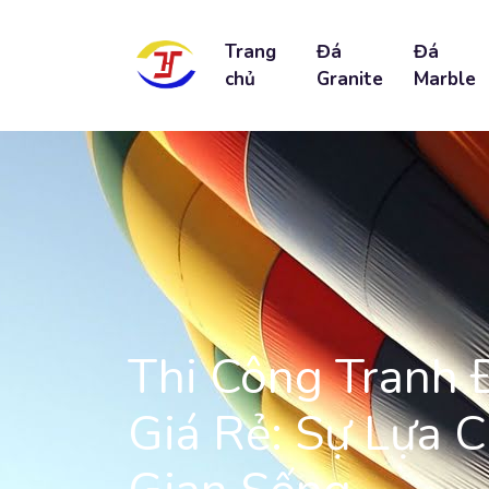
Trang
Đá
Đá
chủ
Granite
Marble
Thi Công Tranh 
Giá Rẻ: Sự Lựa 