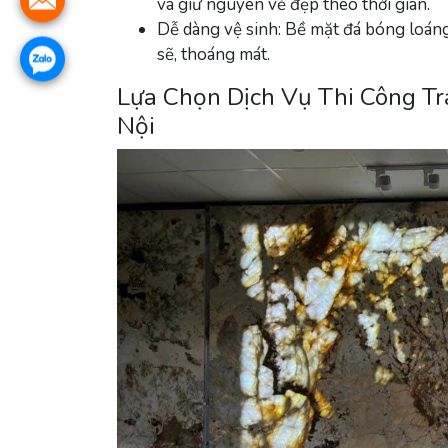
và giữ nguyên vẻ đẹp theo thời gian.
Dễ dàng vệ sinh
: Bề mặt đá bóng loáng
sẽ, thoáng mát.
Lựa Chọn Dịch Vụ Thi Công T
Nội