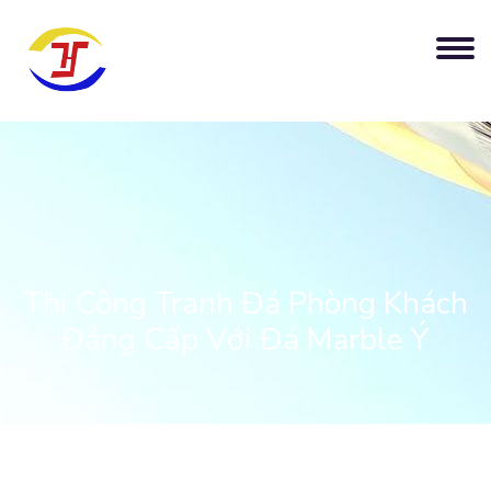
Thi Công Tranh Đá Phòng Khách
Đẳng Cấp Với Đá Marble Ý