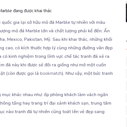
Marble đang được khai thác
i quốc gia lại sở hữu mỏ đá Marble tự nhiên với màu
lượng mỏ đá Marble lớn và chất lượng phải kể đến: Ấn
a, Mexico, Pakistan, Mỹ. Sau khi khai thác, những khối
ng cao, có kích thước hợp lý cùng những đường vân đẹp
 có kinh nghiệm trong lĩnh vực chế tác tranh đá xẻ ra
ấm đá này khi được sẻ đôi ra giống như mở một cuốn
ặt (còn được gọi là
bookmatch
). Như vậy, một bức tranh
 mục khác nhau như: ốp phòng khách làm vách ngăn
thông tầng hay trang trí đại sảnh khách sạn, trung tâm
mục nào tranh đá tự nhiên cũng toát lên vẻ đẹp sang