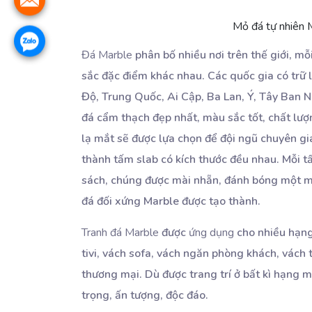
Mỏ đá tự nhiên 
Đá Marble
phân bố nhiều nơi trên thế giới, mỗ
sắc đặc điểm khác nhau. Các quốc gia có trữ 
Độ, Trung Quốc, Ai Cập, Ba Lan, Ý, Tây Ban Nh
đá cẩm thạch đẹp nhất, màu sắc tốt, chất lượ
lạ mắt sẽ được lựa chọn để đội ngũ chuyên gia
thành tấm slab có kích thước đều nhau. Mỗi t
sách, chúng được mài nhẵn, đánh bóng một m
đá đối xứng Marble được tạo thành.
Tranh đá Marble
được
ứng dụng
cho nhiều hạng
tivi, vách sofa, vách ngăn phòng khách, vách 
thương mại. Dù được trang trí ở bất kì hạng 
trọng, ấn tượng, độc đáo.