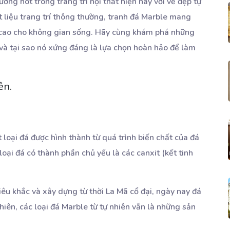
ớng hot trong trang trí nội thất hiện nay với vẻ đẹp tự
t liệu trang trí thông thường, tranh đá Marble mang
mỹ cao cho không gian sống. Hãy cùng khám phá những
 và tại sao nó xứng đáng là lựa chọn hoàn hảo để làm
ên.
loại đá được hình thành từ quá trình biến chất của đá
loại đá có thành phần chủ yếu là các canxit (kết tinh
iêu khắc và xây dựng từ thời La Mã cổ đại, ngày nay đá
hiên, các loại đá Marble từ tự nhiên vẫn là những sản