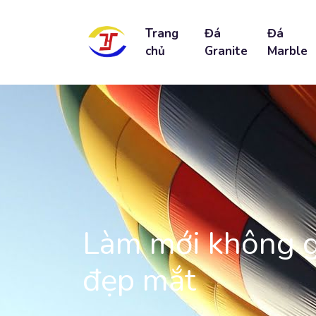
Trang
Đá
Đá
chủ
Granite
Marble
Làm mới không gi
đẹp mắt