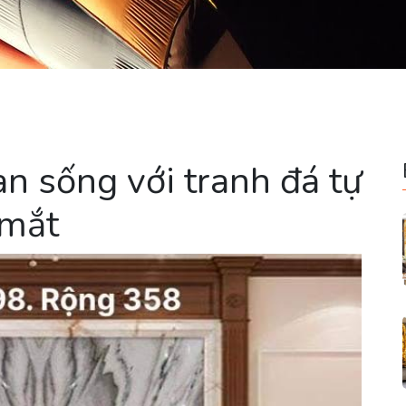
n sống với tranh đá tự
 mắt