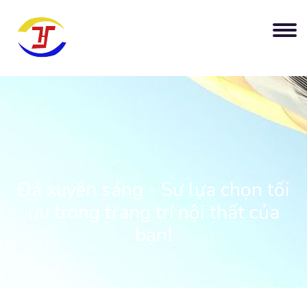
Đá xuyên sáng - Sự lựa chọn tối
ưu trong trang trí nội thất của
bạn!