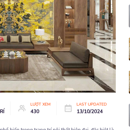
LƯỢT XEM
LAST UPDATED
RÍ
430
13/10/2024
ổ biến trong trang trí nội thất hiện đại, đặc biệt là