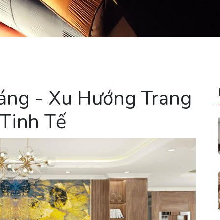
áng - Xu Hướng Trang
 Tinh Tế