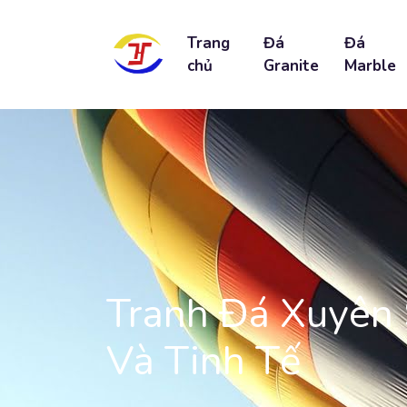
Trang
Đá
Đá
chủ
Granite
Marble
Tranh Đá Xuyên 
Và Tinh Tế