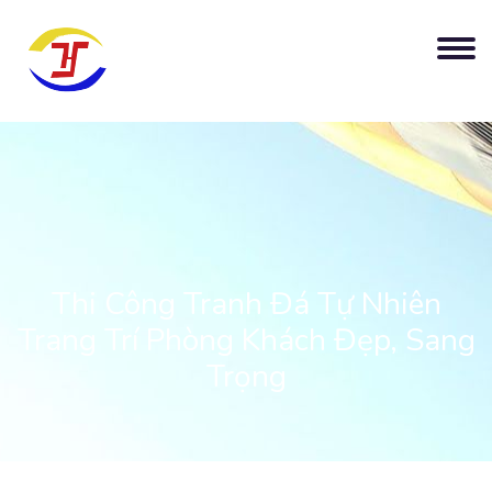
Thi Công Tranh Đá Tự Nhiên
Trang Trí Phòng Khách Đẹp, Sang
Trọng