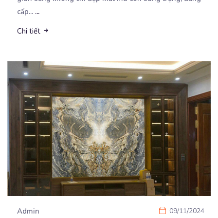
cấp...
...
Chi tiết
Admin
09/11/2024