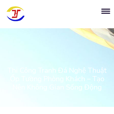
Thi Công Tranh Đá Nghệ Thuật
Ốp Tường Phòng Khách – Tạo
Nên Không Gian Sống Động