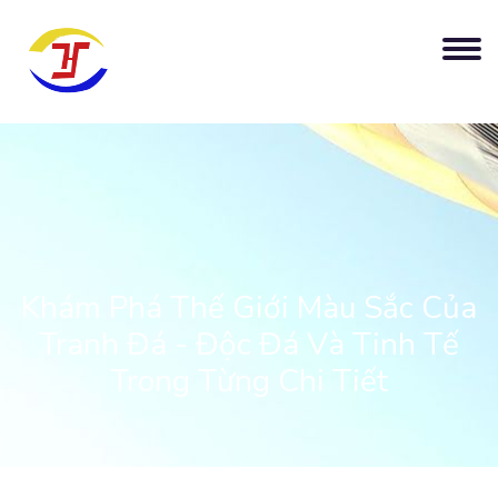
Khám Phá Thế Giới Màu Sắc Của
Tranh Đá - Độc Đá Và Tinh Tế
Trong Từng Chi Tiết