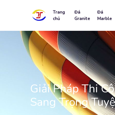
Trang
Đá
Đá
chủ
Granite
Marble
Giải Pháp Thi C
Sang Trọng Tuyệ