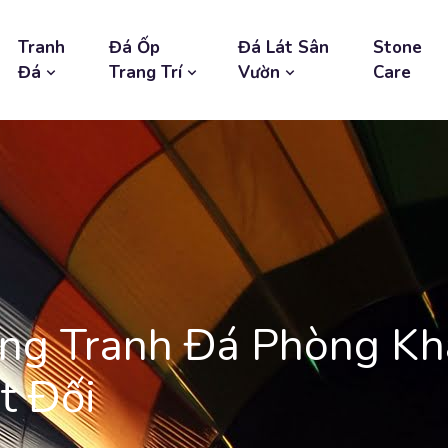
Tranh
Đá Ốp
Đá Lát Sân
Stone
Đá
Trang Trí
Vườn
Care
ông Tranh Đá Phòng Kh
t Đối