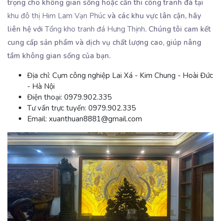
trọng cho không gian sống hoặc cần thi công tranh đá tại
khu đô thị Him Lam Vạn Phúc
và các khu vực lân cận, hãy
liên hệ với
Tổng kho tranh đá Hưng Thịnh
. Chúng tôi cam kết
cung cấp sản phẩm và dịch vụ chất lượng cao, giúp nâng
tầm không gian sống của bạn.
Địa chỉ:
Cụm công nghiệp Lai Xá - Kim Chung - Hoài Đức
- Hà Nội
Điện thoại:
0979.902.335
Tư vấn trực tuyến:
0979.902.335
Email:
xuanthuan8881@gmail.com