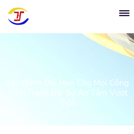
Bảo Hành Dài Hạn Cho Mọi Công
Trình Tranh Đá: Sự An Tâm Vượt
Trội