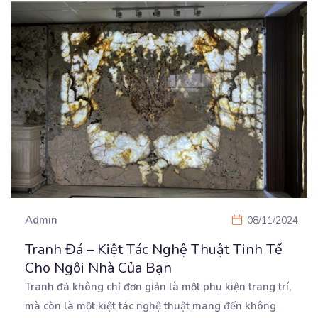
Admin
08/11/2024
Tranh Đá – Kiệt Tác Nghệ Thuật Tinh Tế
Cho Ngôi Nhà Của Bạn
Tranh đá không chỉ đơn giản là một phụ kiện trang trí,
mà còn là một kiệt tác nghệ thuật
mang đến không