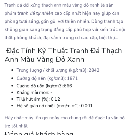
Tranh đá đối xứng thạch anh màu vàng đỏ xanh
là sản
phẩm
tranh đá tự nhiên
cao cấp nhất hiện nay giúp căn
phòng tươi sáng, gần gũi với thiên nhiên. Dòng tranh tạo
không gian sang trọng đẳng cấp phù hợp với kiến trúc nội
thất phòng khách, đại sảnh trung cư cao cấp, biệt thự...
Đặc Tính Kỹ Thuật Tranh Đá Thạch
Anh Màu Vàng Đỏ Xanh
Trọng lượng / khối lượng (kg/cm3): 2842
Cường độ nén (kg/cm3): 1871
Cường độ uốn (kg/cm3):666
Kháng mài mòn: -
Tỉ lệ hút ẩm (%): 0.12
Hệ số giãn nở nhiệt (mm/m oC): 0.001
Hãy nhấc máy lên gọi ngày cho chúng rôi để được tư vấn hỗ
trợ tốt nhất
Đánh giá khách hàng