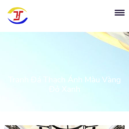
Tranh Đá Thạch Ánh Màu Vàng
Đỏ Xanh