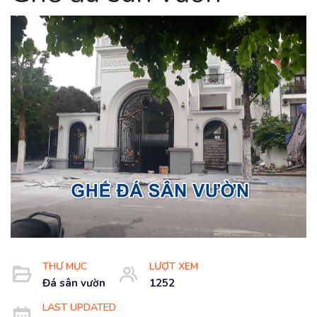
THƯ MỤC
LƯỢT XEM
Đá sân vườn
1252
LAST UPDATED