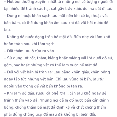
– Hút bụi thường xuyên, nhất là những nơi có lượng người đi
lại nhiều để tránh các hạt cát gây trầy xước do ma sát đi lại.
– Dùng nỉ hoặc khăn sạch lau mặt nền khi có bụi hoặc vết
bẩn bám, có thể dùng khăn ẩm sau khi đã vắt hết nước để
lau.
– Không để nước đọng trên bề mặt đá. Rửa nhẹ và làm khô
hoàn toàn sau khi làm sạch.
– Đặt thảm lau ở cửa ra vào
– Sử dụng lót cốc, thảm, kiềng hoặc miếng vải lót dưới đồ sứ,
gốm, bạc hoặc những vật có thể làm xước bề mặt đá.
– Đối với vết bẩn bị tràn ra: Lau bằng khăn giấy, khăn bông
ngay lập tức những vết bẩn. Chỉ lau vùng bị bẩn, lau từ
ngoài vào trong để vết bẩn không bị lan ra.
– Khi làm đổ dầu, rượu, cà phê, trà… cần lau khô ngay để
tránh thấm vào đá. Những nơi dễ bị đổ nước bẩn cần đánh
bóng, chống thấm bề mặt đá định kỳ và chất chống thấm
phải đúng chủng loại để màu đá không bị biến đổi.