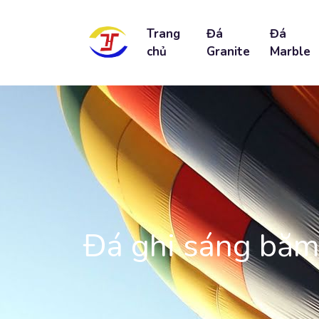
Trang
Đá
Đá
chủ
Granite
Marble
Đá ghi sáng băm