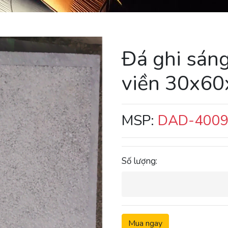
Đá ghi sán
viền 30x60
MSP:
DAD-400
Số lượng:
Mua ngay