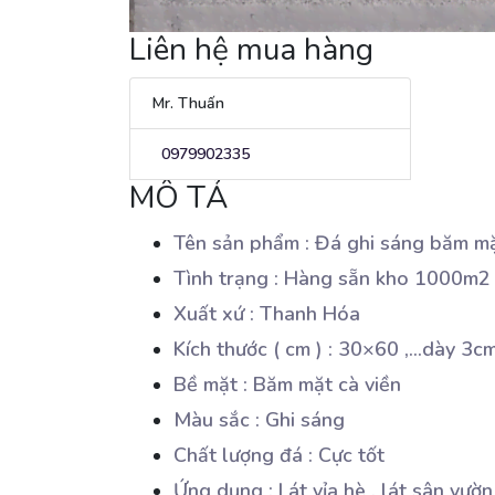
Liên hệ mua hàng
Mr. Thuấn
0979902335
MÔ TẢ
Tên sản phẩm : Đá ghi sáng băm mặ
Tình trạng : Hàng sẵn kho 1000m2
Xuất xứ : Thanh Hóa
Kích thước ( cm ) : 30×60 ,…dày 3c
Bề mặt : Băm mặt cà viền
Màu sắc : Ghi sáng
Chất lượng đá : Cực tốt
Ứng dụng : Lát vỉa hè , lát sân vườn