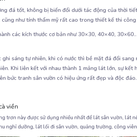
g đá tốt, không bị biến đổi dưới tác động của thời tiế
cũng như tính thẩm mỹ rất cao trong thiết kế thi công
hành các kích thước cơ bản như 30×30, 40×40, 30×60..
ghi sáng tự nhiên, khi có nước thì bề mặt đá đổi sang
ên. Khi liên kết với nhau thành 1 mảng lát lớn, sự kết
ên bức tranh sân vườn có hiệu ứng rất đẹp và độc đáo.
cà viền
g trơn này được sử dụng nhiều nhất để lát sân vườn, lát 
 khu nghỉ dưỡng, lát lối đi sân vườn, quảng trường, công viê