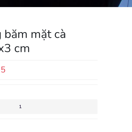
g băm mặt cà
x3 cm
95