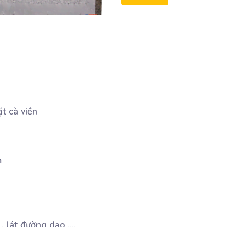
t cà viền
m
 , lát đường dạo ,…