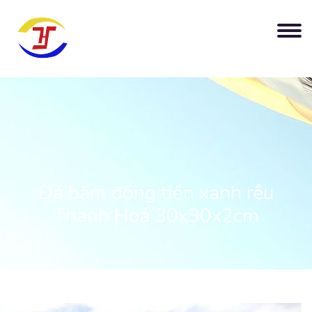
Đá băm đồng tiền xanh rêu
Thanh Hoá 30x30x2cm