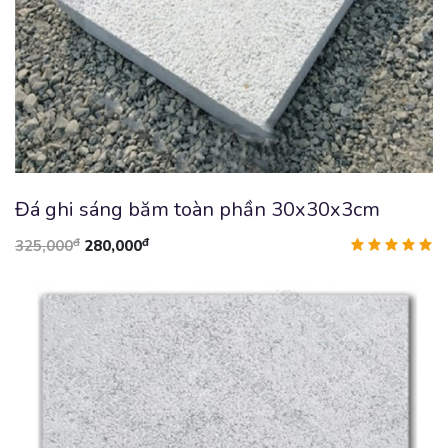
Đá ghi sáng băm toàn phần 30x30x3cm
đ
đ
325,000
280,000