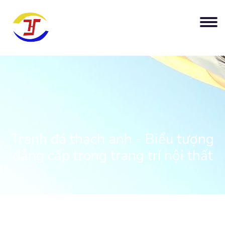
Tranh đá thạch anh - Biểu tượng
đẳng cấp trong trang trí nội thất